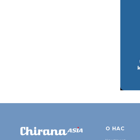
О Н
АС