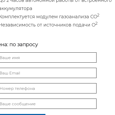
До 2 часов автономной работы от встроенного
аккумулятора
2
Комплектуется модулем газоанализа СО
2
Независимость от источников подачи О
на: по запросу